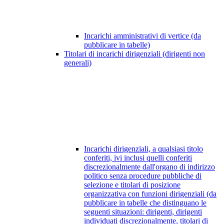
Incarichi amministrativi di vertice (da
pubblicare in tabelle)
Titolari di incarichi dirigenziali (dirigenti non
generali)
Incarichi dirigenziali, a qualsiasi titolo
conferiti, ivi inclusi quelli conferiti
discrezionalmente dall'organo di indirizzo
politico senza procedure pubbliche di
selezione e titolari di posizione
organizzativa con funzioni dirigenziali (da
pubblicare in tabelle che distinguano le
seguenti situazioni: dirigenti, dirigenti
individuati discrezionalmente, titolari di