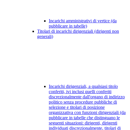
Incarichi amministrativi di vertice (da
pubblicare in tabelle)
Titolari di incarichi dirigenziali (dirigenti non
generali)
Incarichi dirigenziali, a qualsiasi titolo
conferiti, ivi inclusi quelli conferiti
discrezionalmente dall'organo di indirizzo
politico senza procedure pubbliche di
selezione e titolari di posizione
organizzativa con funzioni dirigenziali (da
pubblicare in tabelle che distinguano le
seguenti situazioni: dirigenti, dirigenti
individuati discrezionalmente, titolari di