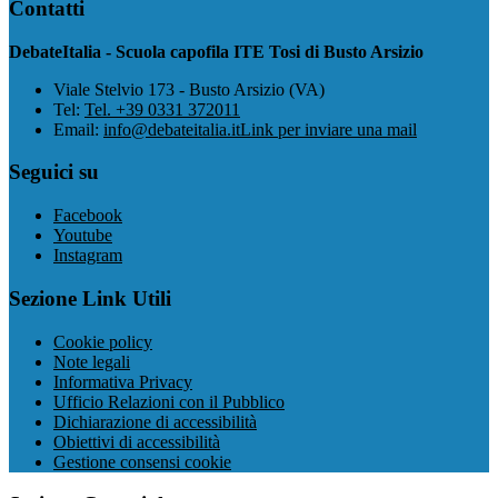
Contatti
DebateItalia - Scuola capofila ITE Tosi di Busto Arsizio
Viale Stelvio 173 - Busto Arsizio (VA)
Tel:
Tel. +39 0331 372011
Email:
info@debateitalia.it
Link per inviare una mail
Seguici su
Facebook
Youtube
Instagram
Sezione Link Utili
Cookie policy
Note legali
Informativa Privacy
Ufficio Relazioni con il Pubblico
Dichiarazione di accessibilità
Obiettivi di accessibilità
Gestione consensi cookie