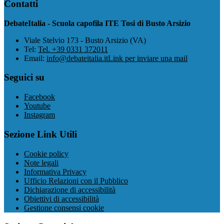
Contatti
DebateItalia - Scuola capofila ITE Tosi di Busto Arsizio
Viale Stelvio 173 - Busto Arsizio (VA)
Tel:
Tel. +39 0331 372011
Email:
info@debateitalia.it
Link per inviare una mail
Seguici su
Facebook
Youtube
Instagram
Sezione Link Utili
Cookie policy
Note legali
Informativa Privacy
Ufficio Relazioni con il Pubblico
Dichiarazione di accessibilità
Obiettivi di accessibilità
Gestione consensi cookie