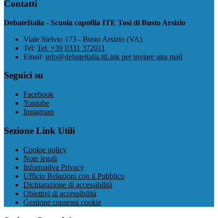
Contatti
DebateItalia - Scuola capofila ITE Tosi di Busto Arsizio
Viale Stelvio 173 - Busto Arsizio (VA)
Tel:
Tel. +39 0331 372011
Email:
info@debateitalia.it
Link per inviare una mail
Seguici su
Facebook
Youtube
Instagram
Sezione Link Utili
Cookie policy
Note legali
Informativa Privacy
Ufficio Relazioni con il Pubblico
Dichiarazione di accessibilità
Obiettivi di accessibilità
Gestione consensi cookie