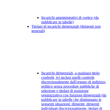
Incarichi amministrativi di vertice (da
pubblicare in tabelle)
Titolari di incarichi dirigenziali (dirigenti non
generali)
Incarichi dirigenziali, a qualsiasi titolo
conferiti, ivi inclusi quelli conferiti
discrezionalmente dall'organo di indirizzo
politico senza procedure pubbliche di
selezione e titolari di posizione
organizzativa con funzioni dirigenziali (da
pubblicare in tabelle che distinguano le
seguenti situazioni: dirigenti, dirigenti
individuati discrezionalmente, titolari di