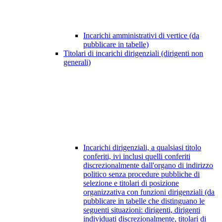
Incarichi amministrativi di vertice (da
pubblicare in tabelle)
Titolari di incarichi dirigenziali (dirigenti non
generali)
Incarichi dirigenziali, a qualsiasi titolo
conferiti, ivi inclusi quelli conferiti
discrezionalmente dall'organo di indirizzo
politico senza procedure pubbliche di
selezione e titolari di posizione
organizzativa con funzioni dirigenziali (da
pubblicare in tabelle che distinguano le
seguenti situazioni: dirigenti, dirigenti
individuati discrezionalmente, titolari di