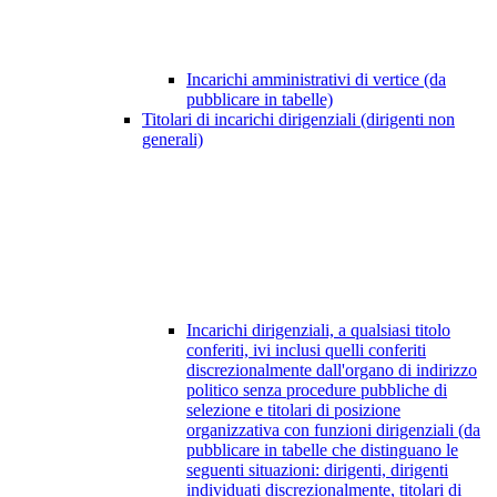
Incarichi amministrativi di vertice (da
pubblicare in tabelle)
Titolari di incarichi dirigenziali (dirigenti non
generali)
Incarichi dirigenziali, a qualsiasi titolo
conferiti, ivi inclusi quelli conferiti
discrezionalmente dall'organo di indirizzo
politico senza procedure pubbliche di
selezione e titolari di posizione
organizzativa con funzioni dirigenziali (da
pubblicare in tabelle che distinguano le
seguenti situazioni: dirigenti, dirigenti
individuati discrezionalmente, titolari di