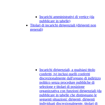
Incarichi amministrativi di vertice (da
pubblicare in tabelle)
Titolari di incarichi dirigenziali (dirigenti non
generali)
Incarichi dirigenziali, a qualsiasi titolo
conferiti, ivi inclusi quelli conferiti
discrezionalmente dall'organo di indirizzo
politico senza procedure pubbliche di
selezione e titolari di posizione
organizzativa con funzioni dirigenziali (da
pubblicare in tabelle che distinguano le
seguenti situazioni: dirigenti, dirigenti
individuati discrezionalmente, titolari di