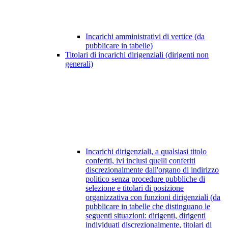
Incarichi amministrativi di vertice (da
pubblicare in tabelle)
Titolari di incarichi dirigenziali (dirigenti non
generali)
Incarichi dirigenziali, a qualsiasi titolo
conferiti, ivi inclusi quelli conferiti
discrezionalmente dall'organo di indirizzo
politico senza procedure pubbliche di
selezione e titolari di posizione
organizzativa con funzioni dirigenziali (da
pubblicare in tabelle che distinguano le
seguenti situazioni: dirigenti, dirigenti
individuati discrezionalmente, titolari di