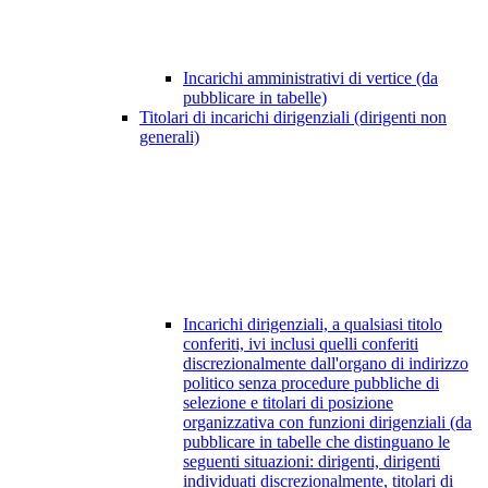
Incarichi amministrativi di vertice (da
pubblicare in tabelle)
Titolari di incarichi dirigenziali (dirigenti non
generali)
Incarichi dirigenziali, a qualsiasi titolo
conferiti, ivi inclusi quelli conferiti
discrezionalmente dall'organo di indirizzo
politico senza procedure pubbliche di
selezione e titolari di posizione
organizzativa con funzioni dirigenziali (da
pubblicare in tabelle che distinguano le
seguenti situazioni: dirigenti, dirigenti
individuati discrezionalmente, titolari di