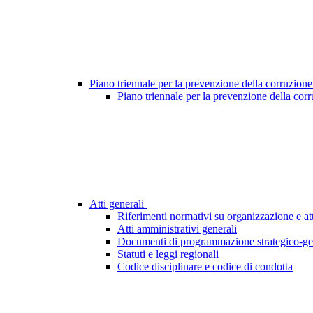
Piano triennale per la prevenzione della corruzione
Piano triennale per la prevenzione della cor
Atti generali
Riferimenti normativi su organizzazione e att
Atti amministrativi generali
Documenti di programmazione strategico-ge
Statuti e leggi regionali
Codice disciplinare e codice di condotta