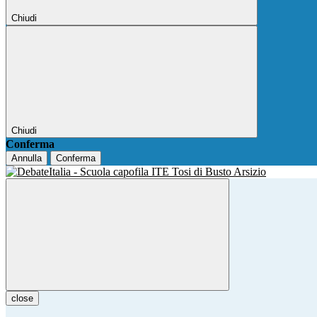
Chiudi
Chiudi
Conferma
Annulla
Conferma
close