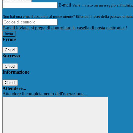
E-mail
Verrà inviato un messaggio all'indirizz
Non hai una e-mail associata al nome utente? Effettua il reset della password tram
E-mail inviata, si prega di controllare la casella di posta elettronica!
Errore
Chiudi
Successo
Chiudi
Informazione
Chiudi
Attendere...
Attendere il completamento dell'operazione...