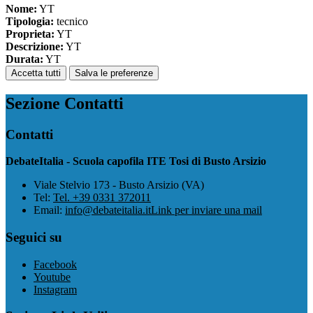
Nome:
YT
Tipologia:
tecnico
Proprieta:
YT
Descrizione:
YT
Durata:
YT
Accetta tutti
Salva le preferenze
Sezione Contatti
Contatti
DebateItalia - Scuola capofila ITE Tosi di Busto Arsizio
Viale Stelvio 173 - Busto Arsizio (VA)
Tel:
Tel. +39 0331 372011
Email:
info@debateitalia.it
Link per inviare una mail
Seguici su
Facebook
Youtube
Instagram