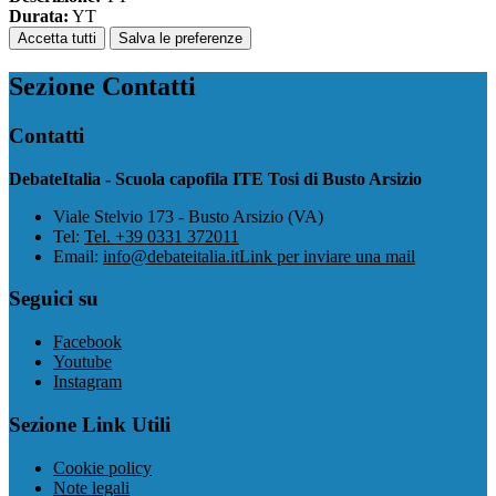
Durata:
YT
Accetta tutti
Salva le preferenze
Sezione Contatti
Contatti
DebateItalia - Scuola capofila ITE Tosi di Busto Arsizio
Viale Stelvio 173 - Busto Arsizio (VA)
Tel:
Tel. +39 0331 372011
Email:
info@debateitalia.it
Link per inviare una mail
Seguici su
Facebook
Youtube
Instagram
Sezione Link Utili
Cookie policy
Note legali