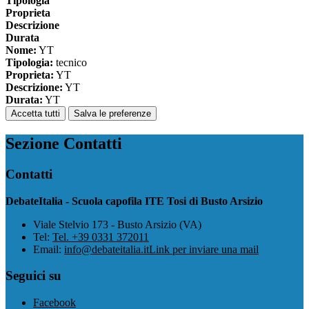
Tipologia
Proprieta
Descrizione
Durata
Nome:
YT
Tipologia:
tecnico
Proprieta:
YT
Descrizione:
YT
Durata:
YT
Accetta tutti
Salva le preferenze
Sezione Contatti
Contatti
DebateItalia - Scuola capofila ITE Tosi di Busto Arsizio
Viale Stelvio 173 - Busto Arsizio (VA)
Tel:
Tel. +39 0331 372011
Email:
info@debateitalia.it
Link per inviare una mail
Seguici su
Facebook