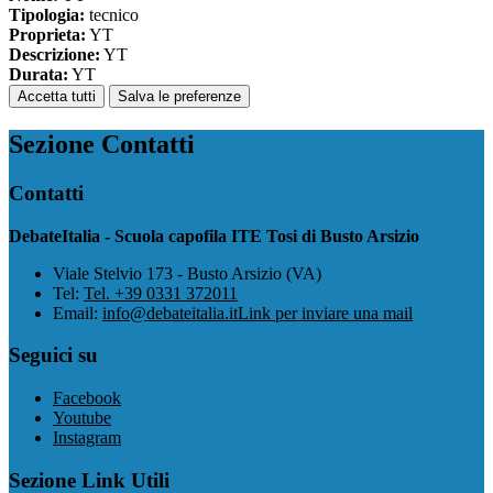
Tipologia:
tecnico
Proprieta:
YT
Descrizione:
YT
Durata:
YT
Accetta tutti
Salva le preferenze
Sezione Contatti
Contatti
DebateItalia - Scuola capofila ITE Tosi di Busto Arsizio
Viale Stelvio 173 - Busto Arsizio (VA)
Tel:
Tel. +39 0331 372011
Email:
info@debateitalia.it
Link per inviare una mail
Seguici su
Facebook
Youtube
Instagram
Sezione Link Utili