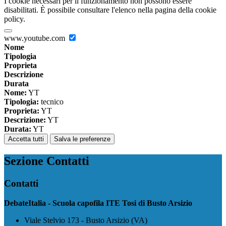
I cookie necessari per il funzionamento non possono essere
disabilitati. È possibile consultare l'elenco nella pagina della cookie
policy.
www.youtube.com
Nome
Tipologia
Proprieta
Descrizione
Durata
Nome:
YT
Tipologia:
tecnico
Proprieta:
YT
Descrizione:
YT
Durata:
YT
Accetta tutti
Salva le preferenze
Sezione Contatti
Contatti
DebateItalia - Scuola capofila ITE Tosi di Busto Arsizio
Viale Stelvio 173 - Busto Arsizio (VA)