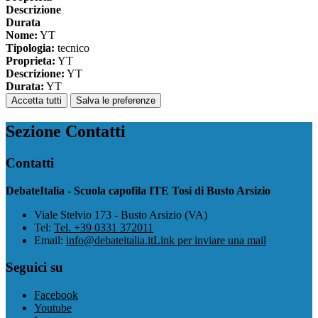
Descrizione
Durata
Nome:
YT
Tipologia:
tecnico
Proprieta:
YT
Descrizione:
YT
Durata:
YT
Accetta tutti
Salva le preferenze
Sezione Contatti
Contatti
DebateItalia - Scuola capofila ITE Tosi di Busto Arsizio
Viale Stelvio 173 - Busto Arsizio (VA)
Tel:
Tel. +39 0331 372011
Email:
info@debateitalia.it
Link per inviare una mail
Seguici su
Facebook
Youtube