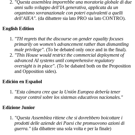
"Questa assemblea imporrebbe una moratoria globale di due
anni sullo sviluppo dell’IA generativa, applicata da un
organismo sovranazionale con poteri equivalenti a quelli
dell’AIEA".
(da dibattere sia lato PRO sia lato CONTRO).
English Edition
"TH regrets that the discourse on gender equality focuses
primarily on women’s advancement rather than dismantling
male privilege".
(To be debated only once and in the final).
"This House would restrict the commercial deployment of
advanced AI systems until comprehensive regulatory
oversight is in place"
. (To be dabated both on the Proposition
and Opposition sides).
Edición en Español
"Esta cámara cree que la Unión Europea debería tener
mayor control sobre los sistemas educativos nacionales."
Edizione Junior
"Questa Assemblea ritiene che si dovrebbero boicottare i
prodotti delle aziende dei Paesi che promuovono azioni di
guerra."
(da dibattere una sola volta e per la finale)