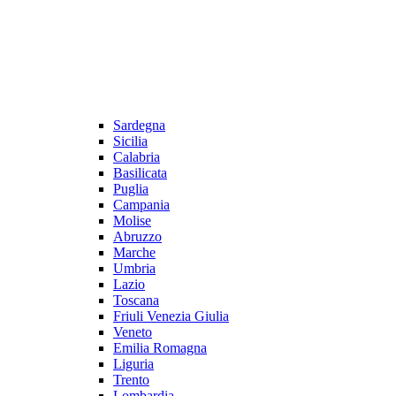
Sardegna
Sicilia
Calabria
Basilicata
Puglia
Campania
Molise
Abruzzo
Marche
Umbria
Lazio
Toscana
Friuli Venezia Giulia
Veneto
Emilia Romagna
Liguria
Trento
Lombardia