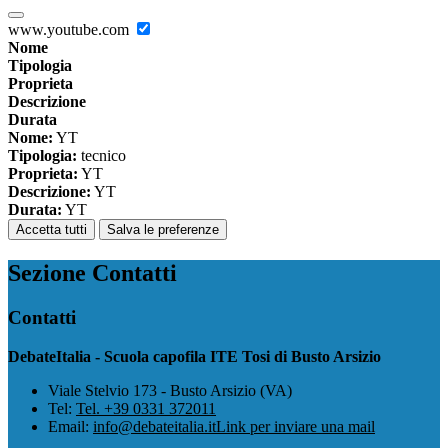
www.youtube.com
Nome
Tipologia
Proprieta
Descrizione
Durata
Nome:
YT
Tipologia:
tecnico
Proprieta:
YT
Descrizione:
YT
Durata:
YT
Accetta tutti
Salva le preferenze
Sezione Contatti
Contatti
DebateItalia - Scuola capofila ITE Tosi di Busto Arsizio
Viale Stelvio 173 - Busto Arsizio (VA)
Tel:
Tel. +39 0331 372011
Email:
info@debateitalia.it
Link per inviare una mail